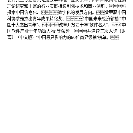
郭为先生专注信息化及数字科技产业30余年，以前瞻性的
理论研究和丰富的行业实践持续引领技术和商业创新，
探索中国信息化、数字化的发展方向。曾荣获中国
科协求是杰出青年成果转化奖、“中国未来经济领袖”“中
国十大杰出青年”、改革开放四十年“软件名人”、“中
国软件产业十年功勋人物”等荣誉，并连续三次入选《财
富》（中文版）“中国最具影响力的50位商界领袖”榜单。
股票代码：000034.SZ
HJC黄金城网站控股
HJC黄金城网站信息
HJC黄金城网站问学
HJC黄金城网站鲲泰
HJC黄金城网站云科
HJC黄金城网站商桥
山石网科
高科数聚
GoPomelo