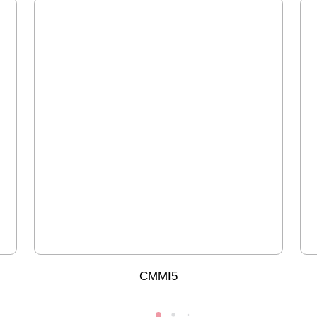
CMMI5