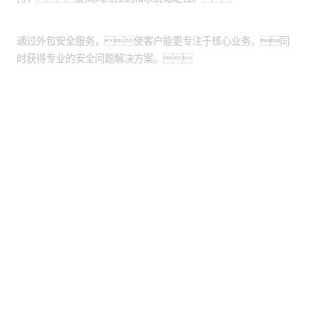
提升运营效率与专业咨询
通过外包安全服务，使客户能更专注于核心业务，同
时获得专业的安全问题解决方案。
股票代码：000034.SZ
HJC黄金城网站控股
HJC黄金城网站信息
HJC黄金城网站问学
HJC黄金城网站鲲泰
HJC黄金城网站云科
HJC黄金城网站商桥
山石网科
高科数聚
GoPomelo
联系我们
隐私政策
法律声明