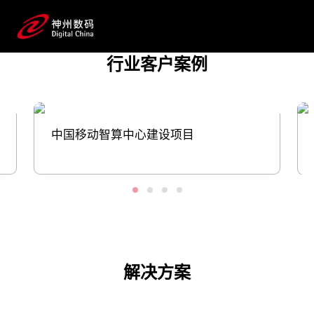
战。推动云网融合和算网一体的进程
中，HJC黄金城网站数码在算力基础设施、智算
中心建设与运维、系统应用开发平台的搭建等多方
行业客户案例
面，与运营商客户协同创新，助力转型更
快、更稳推进。
预约专家咨询
中国移动智算中心建设项目
解决方案