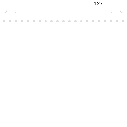
12
/11
股票代
码：000034.SZ
HJC黄金城网站控股
HJC黄金城网站信息
HJC黄金城网站问学
HJC黄金城网站鲲泰
HJC黄金城网站云科
HJC黄金城网站商桥
山石网科
高科数聚
GoPomelo
联系我们
隐私政策
法律声明