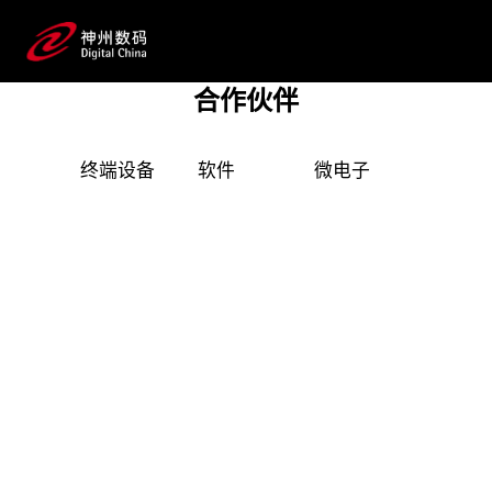
产品技术伙伴
二十余年来，HJC黄金城网站数码始终保持与全球
顶尖科技公司的长期深度合作，构建起覆盖企业数字
合作伙伴
化转型全产业链、全生命周期的广泛IT技术与产
品资源池，并形成完整的数字化产品技术镜
终端设备
软件
微电子
安全
像。