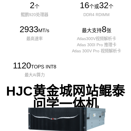
2
16
32
个
个或
个
鲲鹏920处理器
DDR4 RDIMM
2933
8
MT/s
最大支持
张
最高速率
Atlas300V视频解析卡
Atlas 300I Pro 推理卡
Atlas 300V Pro 视频解析卡
1120
TOPS INT8
最大AI算力
HJC黄金城网站鲲泰
问学一体机