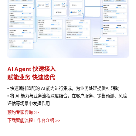
AI Agent 快速接入
业
赋能业务 快速迭代
避
实现
• 快速编排适配的 AI 能力进行集成，为业务处理提供AI 辅助
•
• 将 AI 能力与业务流程深度结合，在客户服务、销售预测、风险
的
，
评估等场景中发挥作用
•
流
预约专家咨询 >>
止
•
下载智能流程工作台介绍 >>
义
预约