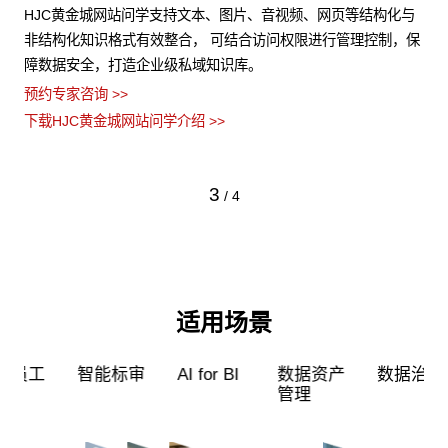
试
HJC黄金城网站问学支持文本、图片、音视频、网页等结构化与
支
训练
非结构化知识格式有效整合， 可结合访问权限进行管理控制，保
无
的问
障数据安全，打造企业级私域知识库。
应
预约专家咨询 >>
预约
下载HJC黄金城网站问学介绍 >>
下载
3
/
4
适用场景
工
智能标审
AI for BI
数据资产
数据治理
管理